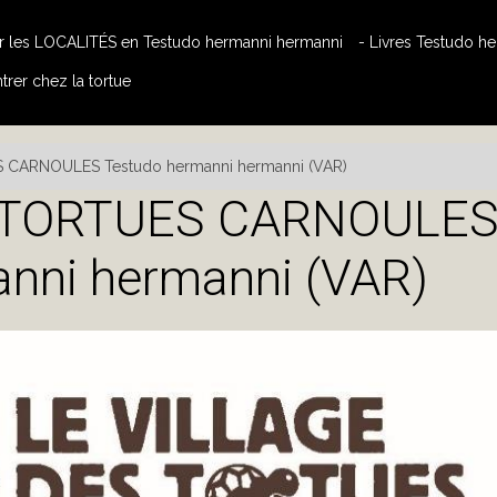
ur les LOCALITÉS en Testudo hermanni hermanni
- Livres Testudo 
rer chez la tortue
 CARNOULES Testudo hermanni hermanni (VAR)
 TORTUES CARNOULE
nni hermanni (VAR)