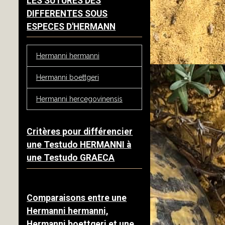
LES SUTURES DES
DIFFERENTES SOUS
ESPECES D'HERMANN
Hermanni hermanni
Hermanni boettgeri
Hermanni hercegovinensis
Critères pour différencier
une Testudo HERMANNI à
une Testudo GRAECA
Comparaisons entre une
Hermanni hermanni,
Hermanni boettgeri et une