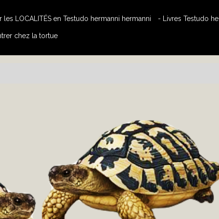
ur les LOCALITÉS en Testudo hermanni hermanni
- Livres Testudo 
rer chez la tortue