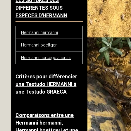
LES SUTURES DES
DIFFERENTES SOUS
ESPECES D'HERMANN
Hermanni hermanni
Hermanni boettgeri
Hermanni hercegovinensis
Critères pour différencier
une Testudo HERMANNI à
une Testudo GRAECA
Comparaisons entre une
Hermanni hermanni,
Hermanni boettgeri et une